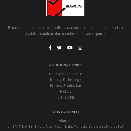
Perusahaan distributor terbaik di industri otomotif dengan memasarkan
produk berkualitas dan memberikan layanan prima.
ADDITIONAL LINKS
Battery Maintenance
Battery Technology
Process Production
History
Visi & Misi
CONTACT INFO
Alamat :
Jl. TNI 8 NO. 18, Tikala Ares, Kec. Tikala, Manado, Sulawesi Utara 95126