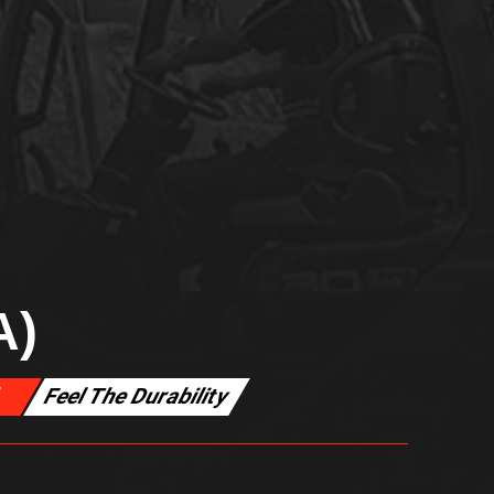
A)
l
Feel The Durability