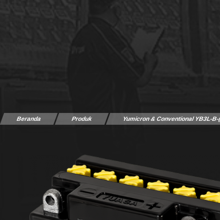
Beranda
Produk
Yumicron & Conventional YB3L-B-