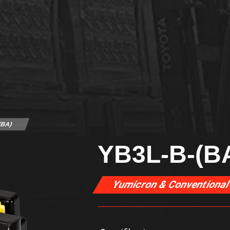
(BA)
YB3L-B-(B
Yumicron & Conventiona